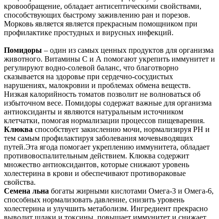
кровообращение, обладает антисептическими свойствами,
способствующих быстрому заживлению ран и порезов.
Морковь является является прекрасным помощником при
профилактике простудных и вирусных инфекций.
Помидоры
– один из самых ценных продуктов для организма
животного. Витамины С и А помогают укрепить иммунитет и
регулируют водно-солевой баланс, что благотворно
сказывается на здоровье при сердечно-сосудистых
нарушениях, малокровии и проблемах обмена веществ.
Низкая калорийность томатов позволит не волноваться об
избыточном весе. Помидоры содержат важные для организма
антиоксиданты и являются натуральным источником
клетчатки, помогая нормализации процессов пищеварения.
Клюква
способствует закислению мочи, нормализируя РН и
тем самым профилактируя заболевания мочевыводящих
путей.Эта ягода помогает укреплению иммунитета, обладает
противовоспалительным действием. Клюква содержит
множество антиоксидантов, которые снижают уровень
холестерина в крови и обеспечивают противораковые
свойства.
Семена льна
богаты жирными кислотами Омега-3 и Омега-6,
способных нормализовать давление, снизить уровень
холестерина и улучшить метаболизм. Ингредиент прекрасно
выводит шлаки и токсины, повышает иммунитет и снижает