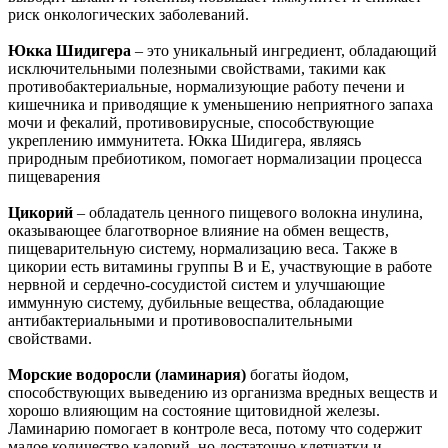
риск онкологических заболеваний.
Юкка Шидигера
– это уникальный ингредиент, обладающий
исключительными полезными свойствами, такими как
противобактериальные, нормализующие работу печени и
кишечника и приводящие к уменьшению неприятного запаха
мочи и фекалий, противовирусные, способствующие
укреплению иммунитета. Юкка Шидигера, являясь
природным пребиотиком, помогает нормализации процесса
пищеварения
Цикорий
– обладатель ценного пищевого волокна инулина,
оказывающее благотворное влияние на обмен веществ,
пищеварительную систему, нормализацию веса. Также в
цикории есть витамины группы В и Е, участвующие в работе
нервной и сердечно-сосудистой систем и улучшающие
иммунную систему, дубильные вещества, обладающие
антибактериальными и противовоспалительными
свойствами.
Морские водоросли (ламинария)
богаты йодом,
способствующих выведению из организма вредных веществ и
хорошо влияющим на состояние щитовидной железы.
Ламинарию помогает в контроле веса, потому что содержит
малое количество калорий, но достаточно клетчатки и