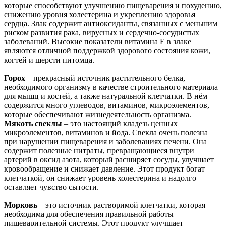
которые способствуют улучшению пищеварения и похудению,
снижению уровня холестерина и укреплению здоровья
сердца. Злак содержит антиоксиданты, связанных с меньшим
риском развития рака, вирусных и сердечно-сосудистых
заболеваний. Высокие показатели витамина Е в злаке
являются отличной поддержкой здорового состояния кожи,
когтей и шерсти питомца.
Горох
– прекрасный источник растительного белка,
необходимого организму в качестве строительного материала
для мышц и костей, а также натуральной клетчатки. В нём
содержится много углеводов, витаминов, микроэлементов,
которые обеспечивают жизнедеятельность организма.
Мякоть свеклы
– это настоящий кладезь ценных
микроэлементов, витаминов и йода. Свекла очень полезна
при нарушении пищеварения и заболеваниях печени. Она
содержит полезные нитраты, превращающиеся внутри
артерий в оксид азота, который расширяет сосуды, улучшает
кровообращение и снижает давление. Этот продукт богат
клетчаткой, он снижает уровень холестерина и надолго
оставляет чувство сытости.
Морковь
– это источник растворимой клетчатки, которая
необходима для обеспечения правильной работы
пищеварительной системы. Этот продукт улучшает