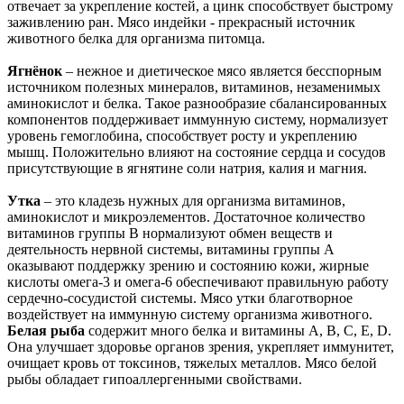
отвечает за укрепление костей, а цинк способствует быстрому
заживлению ран. Мясо индейки - прекрасный источник
животного белка для организма питомца.
Ягнёнок
– нежное и диетическое мясо является бесспорным
источником полезных минералов, витаминов, незаменимых
аминокислот и белка. Такое разнообразие сбалансированных
компонентов поддерживает иммунную систему, нормализует
уровень гемоглобина, способствует росту и укреплению
мышц. Положительно влияют на состояние сердца и сосудов
присутствующие в ягнятине соли натрия, калия и магния.
Утка
– это кладезь нужных для организма витаминов,
аминокислот и микроэлементов. Достаточное количество
витаминов группы B нормализуют обмен веществ и
деятельность нервной системы, витамины группы A
оказывают поддержку зрению и состоянию кожи, жирные
кислоты омега-3 и омега-6 обеспечивают правильную работу
сердечно-сосудистой системы. Мясо утки благотворное
воздействует на иммунную систему организма животного.
Белая рыба
содержит много белка и витамины А, В, С, Е, D.
Она улучшает здоровье органов зрения, укрепляет иммунитет,
очищает кровь от токсинов, тяжелых металлов. Мясо белой
рыбы обладает гипоаллергенными свойствами.