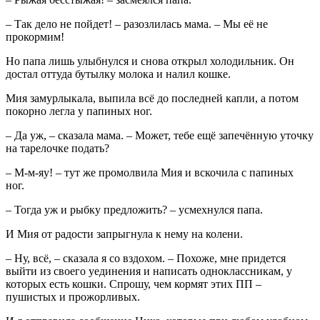
– Так дело не пойдет! ­– разозлилась мама. – Мы её не
прокормим!
Но папа лишь улыбнулся и снова открыл холодильник. Он
достал оттуда бутылку молока и налил кошке.
Мия замурлыкала, выпила всё до последней капли, а потом
покорно легла у папиных ног.
– Да уж, – сказала мама. – Может, тебе ещё запечённую уточку
на тарелочке подать?
– М-м-яу! – тут же промолвила Мия и вскочила с папиных
ног.
– Тогда уж и рыбку предложить? – усмехнулся папа.
И Мия от радости запрыгнула к нему на колени.
– Ну, всё, – сказала я со вздохом. – Похоже, мне придется
выйти из своего уединения и написать одноклассникам, у
которых есть кошки. Спрошу, чем кормят этих ПП –
пушистых и прожорливых.