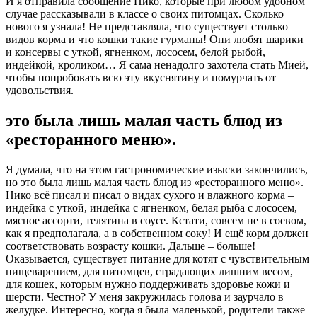
И я отправила сообщение Нико, которые при любом удобном
случае рассказывали в классе о своих питомцах. Сколько
нового я узнала! Не представляла, что существует столько
видов корма и что кошки такие гурманы! Они любят шарики
и консервы с уткой, ягненком, лососем, белой рыбой,
индейкой, кроликом… Я сама ненадолго захотела стать Мией,
чтобы попробовать всю эту вкуснятину и помурчать от
удовольствия.
это была лишь малая часть блюд из
«ресторанного меню».
Я думала, что на этом гастрономические изыски закончились,
но это была лишь малая часть блюд из «ресторанного меню».
Нико всё писал и писал о видах сухого и влажного корма –
индейка с уткой, индейка с ягненком, белая рыба с лососем,
мясное ассорти, телятина в соусе. Кстати, совсем не в соевом,
как я предполагала, а в собственном соку! И ещё корм должен
соответствовать возрасту кошки. Дальше – больше!
Оказывается, существует питание для котят с чувствительным
пищеварением, для питомцев, страдающих лишним весом,
для кошек, которым нужно поддерживать здоровье кожи и
шерсти. Честно? У меня закружилась голова и заурчало в
желудке. Интересно, когда я была маленькой, родители также