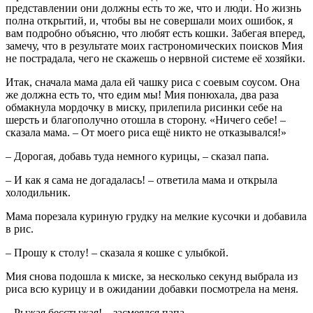
представлении они должны есть то же, что и люди. Но жизнь
полна открытий, и, чтобы вы не совершали моих ошибок, я
вам подробно объясню, что любят есть кошки. Забегая вперед,
замечу, что в результате моих гастрономических поисков Мия
не пострадала, чего не скажешь о нервной системе её хозяйки.
Итак, сначала мама дала ей чашку риса с соевым соусом. Она
же должна есть то, что едим мы! Мия понюхала, два раза
обмакнула мордочку в миску, прилепила рисинки себе на
шерсть и благополучно отошла в сторону. «Ничего себе! –
сказала мама. – От моего риса ещё никто не отказывался!»
– Дорогая, добавь туда немного курицы, – сказал папа.
– И как я сама не догадалась! ­– ответила мама и открыла
холодильник.
Мама порезала куриную грудку на мелкие кусочки и добавила
в рис.
– Прошу к столу! – сказала я кошке с улыбкой.
Мия снова подошла к миске, за несколько секунд выбрала из
риса всю курицу и в ожидании добавки посмотрела на меня.
– Рыжая бесстыжая! – засмеялся папа.