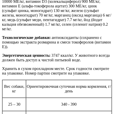
10000 МЕ/кг, витамин D3 (холекальциферол) 900 МЕ/кг,
витамин Е (альфа-токоферола ацетат) 300 МЕ/кг, цинк
(сульфат цинка, моногидрат) 130 мг/кг, железо (сульфат
железа, моногидрат) 70 мг/кг, марганец (оксид марганца) 6 мг/
кг, медь (сульфат меди, пентагидрат) 7.7 мг/кг, йод (йодат
кальция обезвоженный) 1.7 мг/кг, селен (селенит натрия) 0.2
мг/кг.
Технологические добавки:
антиоксиданты (сохранено с
помощью экстракта розмарина и смеси токоферолов (витамин
Е)).
Энергетическая ценность:
3747 ккал/кг. У животного всегда
должен быть доступ к чистой питьевой воде.
Хранить в сухом прохладном месте. Срок годности смотрите
на упаковке. Номер партии смотрите на упаковке.
Вес собаки,
Ориентировочная суточная норма кормления, г/
кг
день
25 – 30
340 - 390