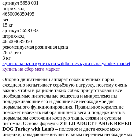
артикул 5658 031
штрих-код
4650096350495
вес
15 кг
артикул 5658 033
штрих-код
4650096350501
рекомендуемая розничная цена
2657
руб
3 кг
купить на ozon
купить на wildberries
купить на yandex market
купить на сбер мега маркет
Опорно-двигательный аппарат собак крупных пород
ежедневно испытывает серьёзную нагрузку, поэтому очень
важно, чтобы в рационе таких собак присутствовали все
необходимые питательные вещества и микроэлементы,
поддерживающие его и дающие все необходимое для
нормального функционирования. Правильное кормление
поможет избежать набора лишнего веса и поддерживать в
нормальном состоянии костную ткань, связки и суставы
питомца. Основа формулы
ZILLII ADULT LARGE BREED
DOG Turkey with Lamb
– полезное и диетическое мясо
индейки, обладающее внушительным перечнем необходимых