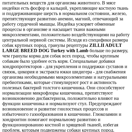
питательных веществ для организма животного. В мясе
индейки есть фосфор и кальций, укрепляющие костную ткань
и поддерживающие шерсть в нормальном состоянии, железо,
препятствующее развитию анемии, магний, отвечающий за
работу сердечной мышцы. Индейка ускоряет обменные
процессы в организме и насыщает ткани важными
микроэлементами, положительно воздействующими на работу
центральной нервной системы. Исходя из специфики размера
собак крупных пород, гранулы рецептуры
ZILLII ADULT
LARGE BREED DOG Turkey with Lamb
больше по размеру,
чем гранулы корма для собак всех пород, чтобы крупным
собакам было удобнее есть корм. Специальные добавки
хондропротекторов - для укрепления и поддержки суставов и
связок, цикория и экстракта юкки шидигера - для снабжения
организма необходимыми микроэлементами и натуральными
пребиотиками, которые стимулируют рост и активность
полезных бактерий толстого кишечника. Они способствуют
нормализации микрофлоры кишечника, препятствуют
возникновению дисбактериоза, положительно влияют на
функции кишечника и нормализуют стул. Предупреждают
возникновение и развитие гнилостных процессов и
избыточного газообразования в кишечнике. Глюкозамин и
хондроитин помогают нормальному развитию и
функционированию костной и хрящевой тканей, избегая
проблем, которым подвержены собаки крупных пород.