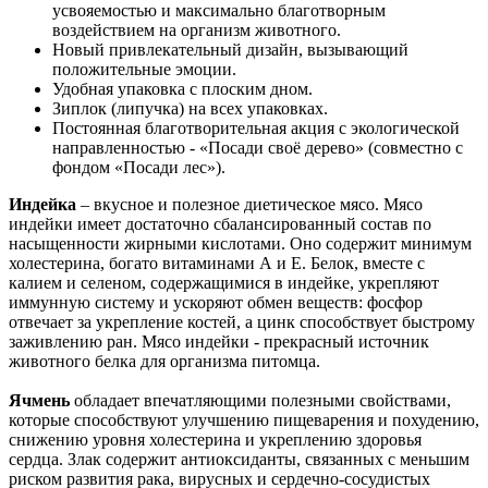
усвояемостью и максимально благотворным
воздействием на организм животного.
Новый привлекательный дизайн, вызывающий
положительные эмоции.
Удобная упаковка с плоским дном.
Зиплок (липучка) на всех упаковках.
Постоянная благотворительная акция с экологической
направленностью - «Посади своё дерево» (совместно с
фондом «Посади лес»).
Индейка
– вкусное и полезное диетическое мясо. Мясо
индейки имеет достаточно сбалансированный состав по
насыщенности жирными кислотами. Оно содержит минимум
холестерина, богато витаминами А и Е. Белок, вместе с
калием и селеном, содержащимися в индейке, укрепляют
иммунную систему и ускоряют обмен веществ: фосфор
отвечает за укрепление костей, а цинк способствует быстрому
заживлению ран. Мясо индейки - прекрасный источник
животного белка для организма питомца.
Ячмень
обладает впечатляющими полезными свойствами,
которые способствуют улучшению пищеварения и похудению,
снижению уровня холестерина и укреплению здоровья
сердца. Злак содержит антиоксиданты, связанных с меньшим
риском развития рака, вирусных и сердечно-сосудистых