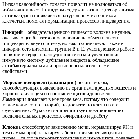
Низкая калорийность томатов позволит не волноваться об
избыточном весе. Помидоры содержат важные для организма
антиоксиданты и являются натуральным источником
клетчатки, помогая нормализации процессов пищеварения.
Цикорий
– обладатель ценного пищевого волокна инулина,
оказывающее благотворное влияние на обмен веществ,
пищеварительную систему, нормализацию веса. Также в
цикории есть витамины группы В и Е, участвующие в работе
нервной и сердечно-сосудистой систем и улучшающие
иммунную систему, дубильные вещества, обладающие
антибактериальными и противовоспалительными
свойствами.
Морские водоросли (ламинария)
богаты йодом,
способствующих выведению из организма вредных веществ и
хорошо влияющим на состояние щитовидной железы.
Ламинария помогает в контроле веса, потому что содержит
малое количество калорий, но достаточно клетчатки и
фукосантина. Фукосантин препятствует возникновению
воспалительных процессов, ожирению и диабету.
Клюква
способствует закислению мочи, нормализируя РН и
тем самым профилактируя заболевания мочевыводящих
путей. Эта ягода помогает укреплению иммунитета, обладает