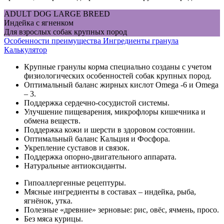
ADULT DOG LARGE BREED
Индейка с ягненком
Для взрослых собак крупных пород
Особенности
преимущества
Ингредиенты
гранула
Калькулятор
Крупные гранулы корма специально созданы с учетом
физиологических особенностей собак крупных пород.
Оптимальный баланс жирных кислот Omega -6 и Omega
– 3.
Поддержка сердечно-сосудистой системы.
Улучшение пищеварения, микрофлоры кишечника и
обмена веществ.
Поддержка кожи и шерсти в здоровом состоянии.
Оптимальный баланс Кальция и Фосфора.
Укрепление суставов и связок.
Поддержка опорно-двигательного аппарата.
Натуральные антиоксиданты.
Гипоаллергенные рецептуры.
Мясные ингредиенты в составах – индейка, рыба,
ягнёнок, утка.
Полезные «древние» зерновые: рис, овёс, ячмень, просо.
Без мяса курицы.