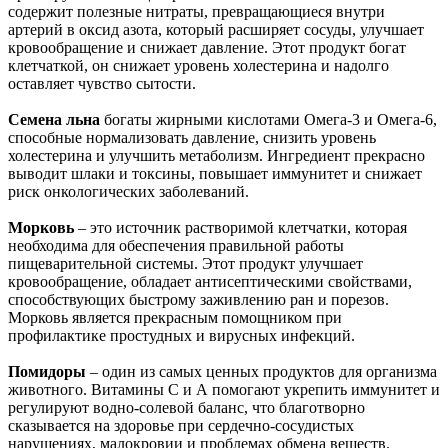
содержит полезные нитраты, превращающиеся внутри
артерий в оксид азота, который расширяет сосуды, улучшает
кровообращение и снижает давление. Этот продукт богат
клетчаткой, он снижает уровень холестерина и надолго
оставляет чувство сытости.
Семена льна
богаты жирными кислотами Омега-3 и Омега-6,
способные нормализовать давление, снизить уровень
холестерина и улучшить метаболизм. Ингредиент прекрасно
выводит шлаки и токсины, повышает иммунитет и снижает
риск онкологических заболеваний.
Морковь
– это источник растворимой клетчатки, которая
необходима для обеспечения правильной работы
пищеварительной системы. Этот продукт улучшает
кровообращение, обладает антисептическими свойствами,
способствующих быстрому заживлению ран и порезов.
Морковь является прекрасным помощником при
профилактике простудных и вирусных инфекций.
Помидоры
– один из самых ценных продуктов для организма
животного. Витамины С и А помогают укрепить иммунитет и
регулируют водно-солевой баланс, что благотворно
сказывается на здоровье при сердечно-сосудистых
нарушениях, малокровии и проблемах обмена веществ.