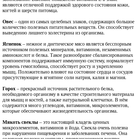
являются отличной поддержкой здорового состояния кожи,
когтей и шерсти питомца.
Овес
– один из самых целебных злаков, содержащих большое
количество полезных питательных веществ. Он способствует
выведению лишнего холестерина из организма.
Ягненок
– нежное и диетическое мясо является бесспорным
источником полезных минералов, витаминов, незаменимых
аминокислот и белка. Такое разнообразие сбалансированных
компонентов поддерживает иммунную систему, нормализует
уровень гемоглобина, способствует росту и укреплению
мышц. Положительно влияют на состояние сердца и сосудов
присутствующие в ягнятине соли натрия, калия и магния.
Горох
– прекрасный источник растительного белка,
необходимого организму в качестве строительного материала
для мышц и костей, а также натуральной клетчатки. В нём
содержится много углеводов, витаминов, микроэлементов,
которые обеспечивают жизнедеятельность организма.
Мякоть свеклы
– это настоящий кладезь ценных
микроэлементов, витаминов и йода. Свекла очень полезна
при нарушении пищеварения и заболеваниях печени. Она
содержит полезные нитраты, превращающиеся внутри