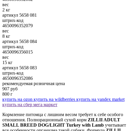
вес
2 кг
артикул 5658 081
штрих-код
4650096352079
вес
8 кг
артикул 5658 084
штрих-код
4650096356015
вес
15 кг
артикул 5658 083
штрих-код
4650096352086
рекомендуемая розничная цена
907
руб
800 г
купить на ozon
купить на wildberries
купить на yandex market
купить на сбер мега маркет
Кормление питомца с лишним весом требует к себе особого
отношения. Полнорационный сухой корм
ZILLII ADULT
SMALL BREED DOG/LIGHT Turkey with Lamb
учитывает
все особенности организма такой собаки. Формула
ZILLII