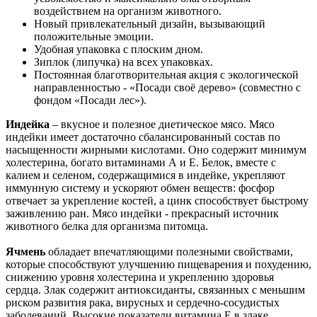
воздействием на организм животного.
Новый привлекательный дизайн, вызывающий
положительные эмоции.
Удобная упаковка с плоским дном.
Зиплок (липучка) на всех упаковках.
Постоянная благотворительная акция с экологической
направленностью - «Посади своё дерево» (совместно с
фондом «Посади лес»).
Индейка
– вкусное и полезное диетическое мясо. Мясо
индейки имеет достаточно сбалансированный состав по
насыщенности жирными кислотами. Оно содержит минимум
холестерина, богато витаминами А и Е. Белок, вместе с
калием и селеном, содержащимися в индейке, укрепляют
иммунную систему и ускоряют обмен веществ: фосфор
отвечает за укрепление костей, а цинк способствует быстрому
заживлению ран. Мясо индейки - прекрасный источник
животного белка для организма питомца.
Ячмень
обладает впечатляющими полезными свойствами,
которые способствуют улучшению пищеварения и похудению,
снижению уровня холестерина и укреплению здоровья
сердца. Злак содержит антиоксиданты, связанных с меньшим
риском развития рака, вирусных и сердечно-сосудистых
заболеваний. Высокие показатели витамина Е в злаке