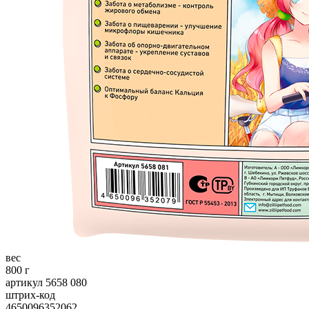
вес
800 г
артикул 5658 080
штрих-код
4650096352062