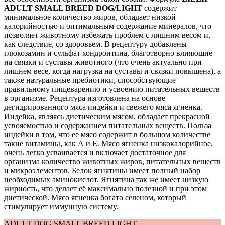
ADULT SMALL BREED DOG/LIGHT
содержит
минимальное количество жиров, обладает низкой
калорийностью и оптимальным содержание минералов, что
позволяет животному избежать проблем с лишним весом и,
как следствие, со здоровьем. В рецептуру добавлены
глюкозамин и сульфат хондроитина, благотворно влияющие
на связки и суставы животного (что очень актуально при
лишнем весе, когда нагрузка на суставы и связки повышена), а
также натуральные пребиотики, способствующие
правильному пищеварению и усвоению питательных веществ
в организме. Рецептура изготовлена на основе
дегидрированного мяса индейки и свежего мяса ягненка.
Индейка, являясь диетическим мясом, обладает прекрасной
усвояемостью и содержанием питательных веществ. Польза
индейки в том, что ее мясо содержит в большом количестве
такие витамины, как А и Е. Мясо ягненка низкокалорийное,
очень легко усваивается и включает достаточное для
организма количество животных жиров, питательных веществ
и микроэлементов. Белок ягнятины имеет полный набор
необходимых аминокислот. Ягнятина так же имеет низкую
жирность, что делает её максимально полезной и при этом
диетической. Мясо ягненка богато селеном, который
стимулирует иммунную систему.
ADULT DOG SMALL BREED LIGHT