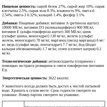
Пищевая ценность:
сырой белок 27%, сырой жир 10%, сырая
клетчатка 2.5%, сырая зола 8.3%, влажность 9%, омега-6
2.54%, омега-3 0.32%, кальций 1.4%, фосфор 1.1%.
Добавки:
Пищевые добавки: витамин А (ретинола ацетат)
10000 МЕ/кг, витамин D3 (холекальциферол) 900 МЕ/кг,
витамин Е (альфа-токоферола ацетат) 300 МЕ/кг, цинк
(сульфат цинка, моногидрат) 130 мг/кг, железо (сульфат
железа, моногидрат) 70 мг/кг, марганец (оксид марганца) 6 мг/
кг, медь (сульфат меди, пентагидрат) 7.7 мг/кг, йод (йодат
кальция обезвоженный) 1.7 мг/кг, селен (селенит натрия) 0.2
мг/кг.
Технологические добавки:
антиоксиданты (сохранено с
помощью экстракта розмарина и смеси токоферолов (витамин
Е)).
Энергетическая ценность:
3622 ккал/кг.
У животного всегда должен быть доступ к чистой питьевой
воде. Хранить в сухом месте. Срок годности смотрите на
упаковке. Номер партии смотрите на упаковке.