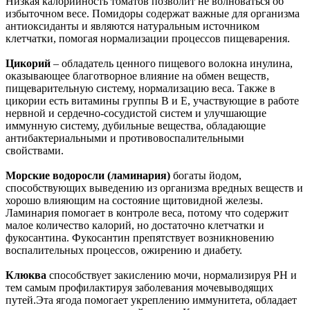
Низкая калорийность томатов позволит не волноваться об
избыточном весе. Помидоры содержат важные для организма
антиоксиданты и являются натуральным источником
клетчатки, помогая нормализации процессов пищеварения.
Цикорий
– обладатель ценного пищевого волокна инулина,
оказывающее благотворное влияние на обмен веществ,
пищеварительную систему, нормализацию веса. Также в
цикории есть витамины группы В и Е, участвующие в работе
нервной и сердечно-сосудистой систем и улучшающие
иммунную систему, дубильные вещества, обладающие
антибактериальными и противовоспалительными
свойствами.
Морские водоросли (ламинария)
богаты йодом,
способствующих выведению из организма вредных веществ и
хорошо влияющим на состояние щитовидной железы.
Ламинария помогает в контроле веса, потому что содержит
малое количество калорий, но достаточно клетчатки и
фукосантина. Фукосантин препятствует возникновению
воспалительных процессов, ожирению и диабету.
Клюква
способствует закислению мочи, нормализируя РН и
тем самым профилактируя заболевания мочевыводящих
путей.Эта ягода помогает укреплению иммунитета, обладает